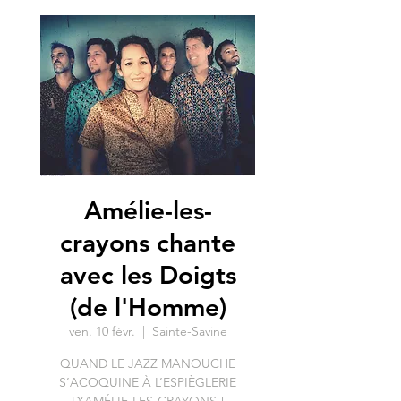
Amélie-les-
crayons chante
avec les Doigts
(de l'Homme)
ven. 10 févr.
  |  
Sainte-Savine
QUAND LE JAZZ MANOUCHE
S’ACOQUINE À L’ESPIÈGLERIE