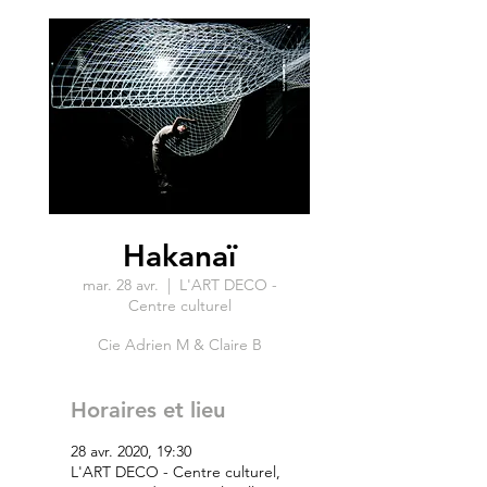
Hakanaï
mar. 28 avr.
  |  
L'ART DECO -
Centre culturel
Cie Adrien M & Claire B
Horaires et lieu
28 avr. 2020, 19:30
L'ART DECO - Centre culturel,