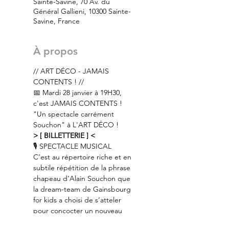
Sainte-Savine, 70 Av. du
Général Gallieni, 10300 Sainte-
Savine, France
À propos
// ART DÉCO - JAMAIS 
CONTENTS ! //
📅 Mardi 28 janvier à 19H30, 
c'est JAMAIS CONTENTS ! 
"Un spectacle carrément 
Souchon" à L'ART DÉCO !
> [ BILLETTERIE ] <
🎙 SPECTACLE MUSICAL
C’est au répertoire riche et en 
subtile répétition de la phrase 
chapeau d’Alain Souchon que 
la dream-team de Gainsbourg 
for kids a choisi de s’atteler 
pour concocter un nouveau 
spectacle joyeusement inquiet, 