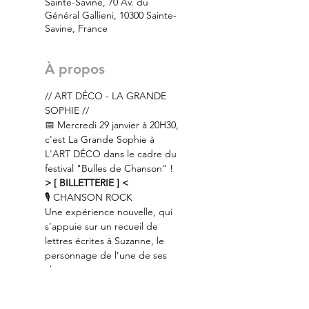
Sainte-Savine, 70 Av. du
Général Gallieni, 10300 Sainte-
Savine, France
À propos
// ART DÉCO - LA GRANDE 
SOPHIE //
📅 Mercredi 29 janvier à 20H30, 
c'est La Grande Sophie à 
L'ART DÉCO dans le cadre du 
festival "Bulles de Chanson" !
> [ BILLETTERIE ] <
🎙 CHANSON ROCK
Une expérience nouvelle, qui 
s’appuie sur un recueil de 
lettres écrites à Suzanne, le 
personnage de l’une de ses 
chansons.
« J’ai toujours aimé les 
correspondances pour 