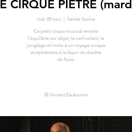
E CIRQUE PIÈTRE (mard
mar. 09 nov.
  |  
Sainte-Savine
Ce petit cirque musical revisite
l’équilibre sur objet, le cerf-volant, le
jonglage et invite à un voyage unique
et éphémère à la façon du théâtre
de foire.
© Vincent Eaubonne