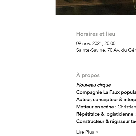
Horaires et lieu
09 nov. 2021, 20:00
Sainte-Savine, 70 Av. du Gén
À propos
Nouveau cirque
Compagnie La Faux popula
Auteur, concepteur & interp
Metteur en scène
 : Christia
Répétitrice & logisticienne
 
Constructeur & régisseur t
Lire Plus >