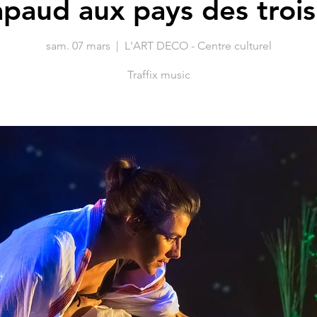
apaud aux pays des trois
sam. 07 mars
  |  
L'ART DECO - Centre culturel
Traffix music