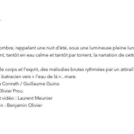
 

bre, rappelant une nuit d’été, sous une lumineuse pleine lune
, tantôt en eau calme et tantôt par torrent, la narration de cette
le corps et l’esprit, des mélodies brutes rythmées par un attirai
batracien vers « l’eau de là »...mare.

a Conrath / Guillaume Guino

livier Prou

vidéo : Laurent Meunier

n : Benjamin Olivier