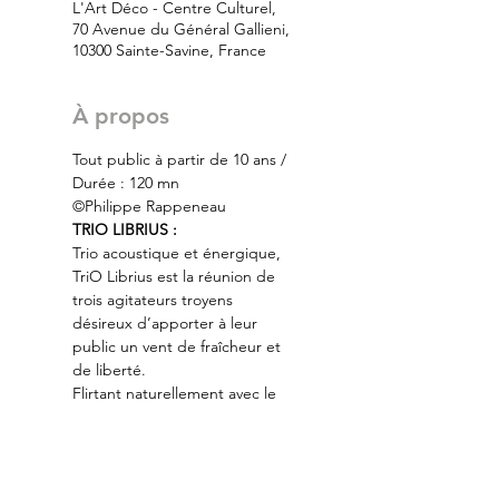
L'Art Déco - Centre Culturel,
70 Avenue du Général Gallieni,
10300 Sainte-Savine, France
À propos
Tout public à partir de 10 ans / 
Durée : 120 mn
©Philippe Rappeneau
TRIO LIBRIUS :
Trio acoustique et énergique, 
TriO Librius est la réunion de 
trois agitateurs troyens 
désireux d’apporter à leur 
public un vent de fraîcheur et 
de liberté.
Flirtant naturellement avec le 
blues, le funk et le jazz, la folk 
et la world music, puisant aussi 
dans les musiques brésiliennes 
et africaines, TriO Librius 