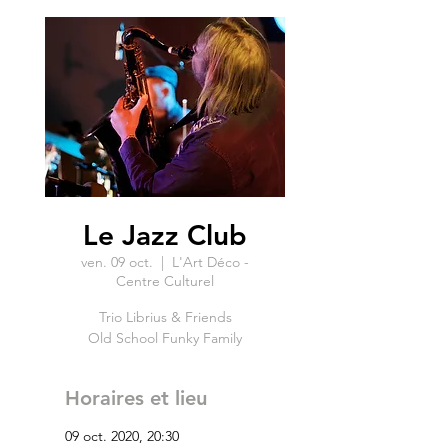
Le Jazz Club
ven. 09 oct.
  |  
L'Art Déco -
Centre Culturel
Trio Librius & Friends
Old School Funky Family
Horaires et lieu
09 oct. 2020, 20:30