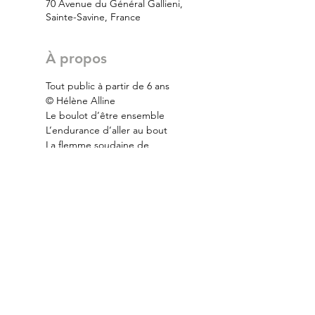
70 Avenue du Général Gallieni,
Sainte-Savine, France
À propos
Tout public à partir de 6 ans
© Hélène Alline
Le boulot d’être ensemble
L’endurance d’aller au bout
La flemme soudaine de 
continuer
« Mule » c’est une petite fable 
joyeuse et cruelle, parfois 
immorale, portée par deux 
acrobates.
Lire Plus >