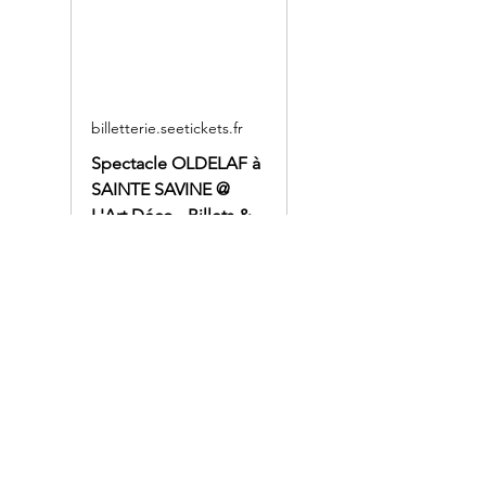
billetterie.seetickets.fr
Spectacle OLDELAF à
SAINTE SAVINE @
L'Art Déco - Billets &
Places
Billetterie Officielle - La
Maison du Boulanger
Oldelaf revient avec humour et 
tendresse pour chanter 
l’amour à sa façon.
Fidèle à lui-même et d’une 
simplicité déconcertante, 
Oldelaf vous invite à partager 