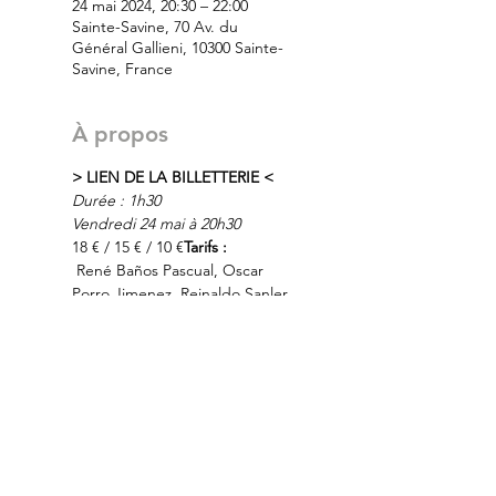
24 mai 2024, 20:30 – 22:00
Sainte-Savine, 70 Av. du
Général Gallieni, 10300 Sainte-
Savine, France
À propos
> LIEN DE LA BILLETTERIE <
Durée : 1h30
Vendredi 24 mai à 20h30
18 € / 15 € / 10 €
Tarifs : 
 René Baños Pascual, Oscar 
Porro Jimenez, Reinaldo Sanler 
Maseda, Ramiro Perez Guerra, 
Luis Alberto Alzaga Mora, et 
Ruben Dario Perez Guerra
Avec 
:
 : Zigzagworld 
Productions 
Production
Lire Plus >