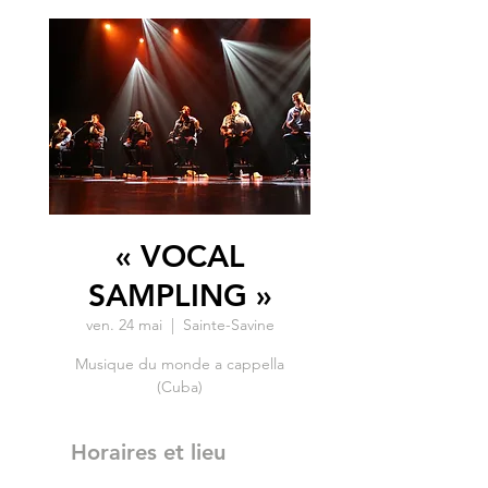
« VOCAL
SAMPLING »
ven. 24 mai
  |  
Sainte-Savine
Musique du monde a cappella
(Cuba)
Horaires et lieu