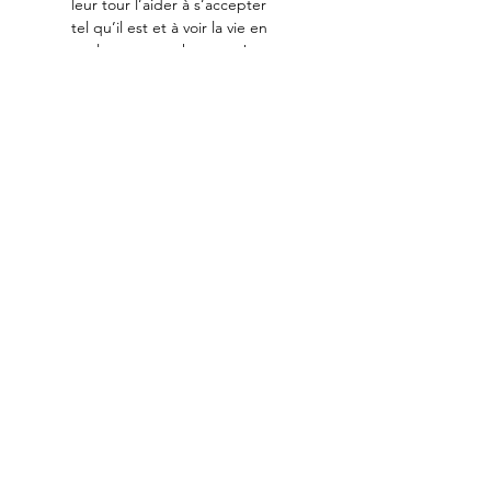
leur tour l’aider à s’accepter 
tel qu’il est et à voir la vie en 
couleurs et en chansons !
Ce conte musical inédit 
emmène les enfants dans un 
univers inspiré des livres pour 
enfants. La chanteuse-
conteuse, accompagnée par 
un orgue de barbarie, 
s’approprie les notes et les 
mots résolument joyeux et 
pétillants de l’auteure
Michèle Bernard.
Lire Plus >
Partager