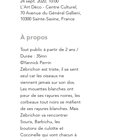
24 sept. 2020, 10:00
L'Art Déco - Centre Culturel,
70 Avenue du Général Gallieni,
10300 Sainte-Savine, France
À propos
Tout public à partir de 2 ans / 
Durée : 35mn
©Yannick Perrin
Zébrichon est triste, il se sent 
seul car les oiseaux ne 
viennent jamais sur son dos. 
Les mouettes blanches ont 
peur de ses rayures noires, les 
corbeaux tout noirs se méfient 
de ses rayures blanches. Mais 
Zébrichon va rencontrer 
Souris, Barbichu, les
boutons de culotte et 
Coccinelle qui vont chacun à 