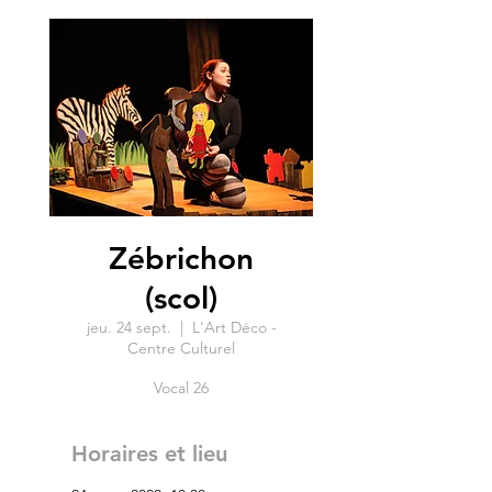
Zébrichon
(scol)
jeu. 24 sept.
  |  
L'Art Déco -
Centre Culturel
Vocal 26
Horaires et lieu